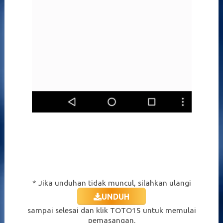
* Jika unduhan tidak muncul, silahkan ulangi
UNDUH
sampai selesai dan klik TOTO15 untuk memulai
pemasangan.