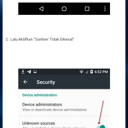
2
.
Lalu Aktifkan “Sumber Tidak Dikenal”