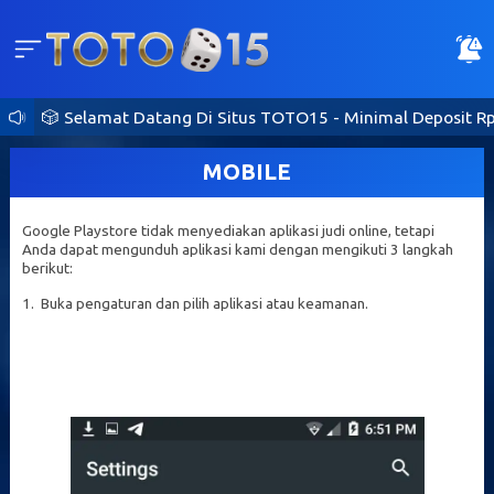
🎲 Selamat Datang Di Situs TOTO15 - Minimal Deposit Rp 1
MOBILE
Google Playstore tidak menyediakan aplikasi judi online, tetapi
Anda dapat mengunduh aplikasi kami dengan mengikuti 3 langkah
berikut:
1
.
Buka pengaturan dan pilih aplikasi atau keamanan.