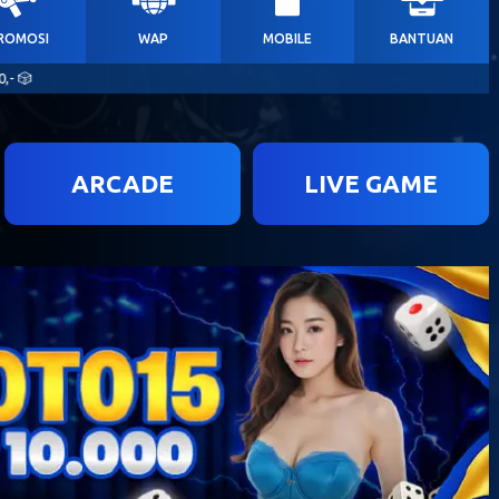
ROMOSI
WAP
MOBILE
BANTUAN
ARCADE
LIVE GAME