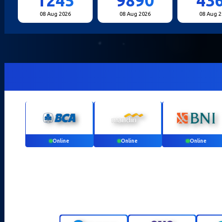
9890
4364
64
08 Aug 2026
08 Aug 2026
08 Aug 
Online
Online
Online