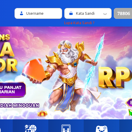
Lupa Kata Sandi ?