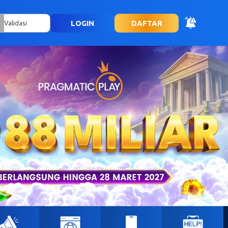
LOGIN
DAFTAR