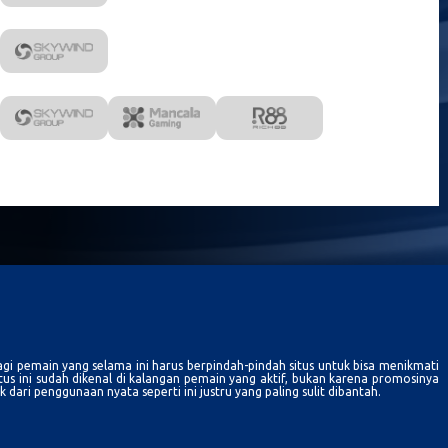
i pemain yang selama ini harus berpindah-pindah situs untuk bisa menikmati
us ini sudah dikenal di kalangan pemain yang aktif, bukan karena promosinya
k dari penggunaan nyata seperti ini justru yang paling sulit dibantah.