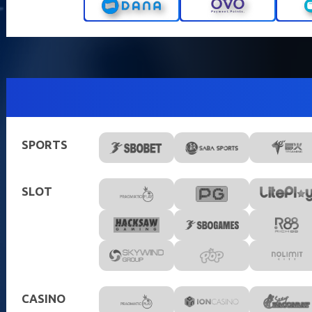
SPORTS
SLOT
CASINO