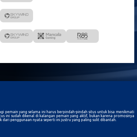
i pemain yang selama ini harus berpindah-pindah situs untuk bisa menikmati
us ini sudah dikenal di kalangan pemain yang aktif, bukan karena promosinya
k dari penggunaan nyata seperti ini justru yang paling sulit dibantah.