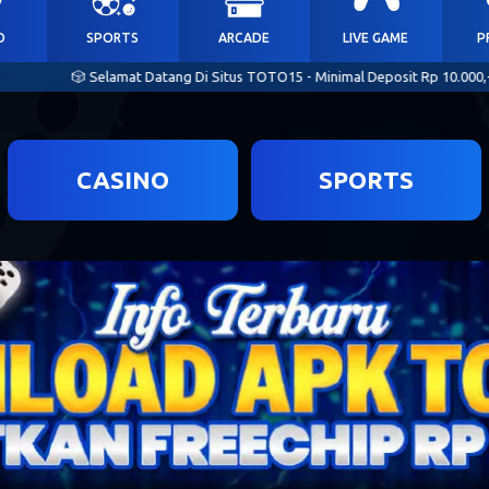
O
SPORTS
ARCADE
LIVE GAME
P
at Datang Di Situs TOTO15 - Minimal Deposit Rp 10.000,- 🎲
CASINO
SPORTS