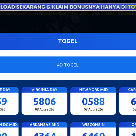
TOGEL
4D TOGEL
 DAY
NEW YORK MID
CAROLINA DAY
PENNS
06
0588
6936
2026
08 Aug 2026
08 Aug 2026
0
S MID
WISCONSIN
OREGON 04
WES