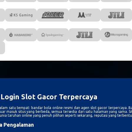
 Login Slot Gacor Terpercaya
am satu tempat: bandar bola online resmi dan agen slot gacor terpercaya. Bag
uar masuk situs yang berbeda, semua tersedia dari satu halaman yang sama. Sit
 dunia taruhan online yang penuh pilihan seperti sekarang, reputasi yang terbentu
ua Pengalaman